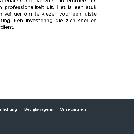
aterialen nog vervoert in emmers en
n professionaliteit uit. Het is een stuk
en veiliger om te kiezen voor een juiste
hting. Een investering die zich snel en
dient.
erlichting
Bedrijfswagens
Onze partners