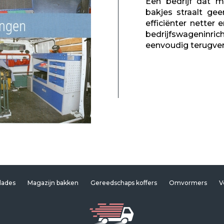
Een bedrijf dat m
bakjes straalt gee
efficiënter netter 
bedrijfswageninric
eenvoudig terugver
lades
Magazijn bakken
Gereedschaps koffers
Omvormers
V