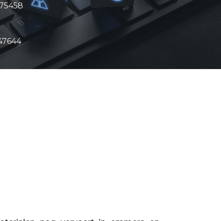
175458
47644