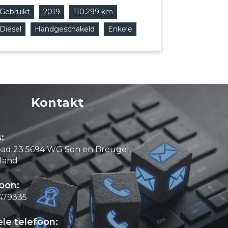
Gebruikt
2019
110.299 km
Diesel
Handgeschakeld
Enkele
Kontakt
:
pad 23 5694 WG Son en Breugel,
land
oon:
479335
le telefoon: