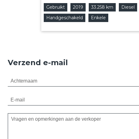
Gebruikt
2019
33.258 km
Diesel
Handgeschakeld
Enkele
Verzend e-mail