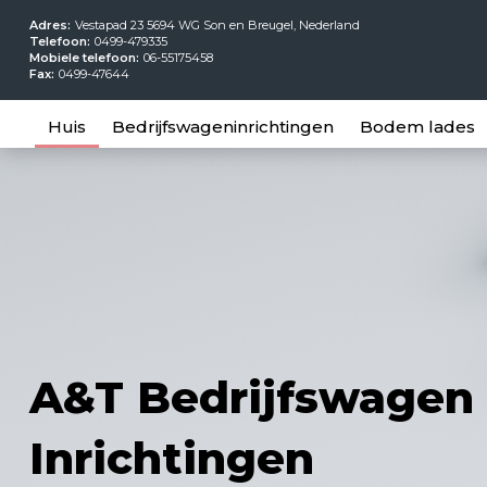
Adres:
Vestapad 23 5694 WG Son en Breugel, Nederland
Telefoon:
0499-479335
Mobiele telefoon:
06-55175458
Fax:
0499-47644
Huis
Bedrijfswageninrichtingen
Bodem lades
A&T Bedrijfswagen
Inrichtingen