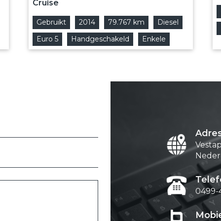
Cruise
Gebruikt
2014
79.767 km
Diesel
Euro 5
Handgeschakeld
Enkele
Adres
Vesta
Neder
Telef
0499-
Mobie