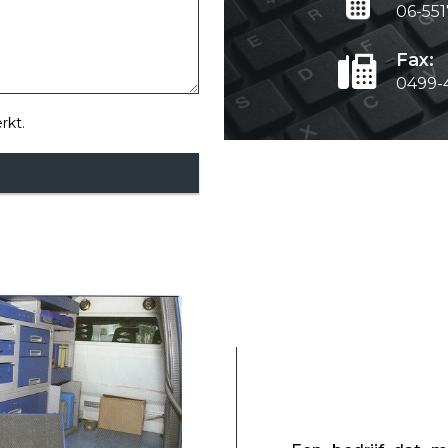
06-55
Fax:
0499-
rkt.